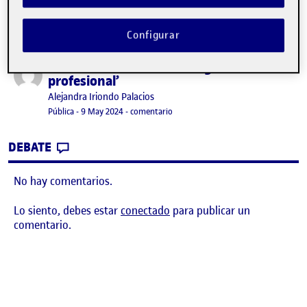
Configurar
‘Un día común de una fotógrafa
Publicado por
profesional’
Publicado por
Alejandra Iriondo Palacios
Visibilidad:
Fecha de publicación
9 mayo, 2024 8:15 am
en ‘Un día común de una fotógrafa p
Pública
-
9 May 2024
-
comentario
CONTRIBUTION
0
EN ‘UN DÍA COMÚN DE UNA FOTÓGRAFA P
DEBATE
No hay comentarios.
Lo siento, debes estar
conectado
para publicar un
comentario.