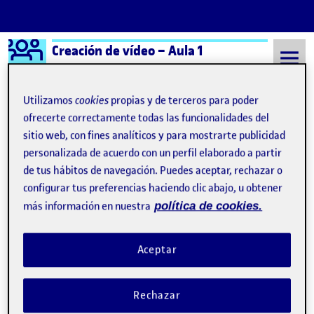
Logo Ágora
Creación de vídeo – Aula 1
Saltar al contenido
Utilizamos
cookies
propias y de terceros para poder
ofrecerte correctamente todas las funcionalidades del
sitio web, con fines analíticos y para mostrarte publicidad
Semestre 20232 - Aula 1
14 Abril, 2024
personalizada de acuerdo con un perfil elaborado a partir
14 Abril, 2024
de tus hábitos de navegación. Puedes aceptar, rechazar o
configurar tus preferencias haciendo clic abajo, u obtener
más información en nuestra
política de cookies.
Primavera / PEC_02: Con un clic, ¿Cuál es tu historia?
Publicado por
Publicado por
Cristina Inmaculada Mora Lozano
Visibilidad:
Fecha de publicación
14 abril, 2024 8:17 pm
en Primavera / PEC_02: Con un clic,
Pública
-
14 Abr 2024
-
comentario
Aceptar
Esta vez quiero compartir el resultado del vídeo realizado para la
segunda PEC «PEC_02: Con un clic, ¿Cuál es tu historia?» de la
Rechazar
asignatura «Creación de vídeo», titulado «Primavera». La sinopsis
del vídeo es la siguiente: «Este vídeo captura la esencia de un