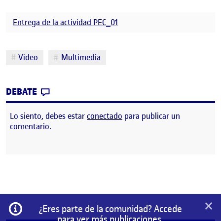
Entrega de la actividad PEC_01
Etiquetas
Video
Multimedia
CONTRIBUTION
0
EN PEC_01: ¡SACA EL MÓVIL Y DISPARA!
DEBATE
Lo siento, debes estar
conectado
para publicar un
comentario.
×
Información
¿Eres parte de la comunidad? Accede
para ver más publicaciones.