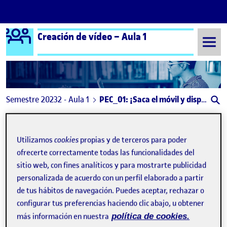
Logo Ágora
Creación de vídeo – Aula 1
Saltar al contenido
Semestre 20232 - Aula 1
PEC_01: ¡Saca el móvil y dispara!
Navegación de entradas
: ¡Bienvenidos y bienvenidas!
: Due
Anterior
Siguiente
Utilizamos
cookies
propias y de terceros para poder
PEC_01: ¡Saca el móvil y dispa
Publicado por
ofrecerte correctamente todas las funcionalidades del
Publicado por
sitio web, con fines analíticos y para mostrarte publicidad
Cristina Inmaculada Mora Lozano
Visibilidad:
Fecha de publicación
en PEC_01: ¡Saca el móvil y dispara!
Pública
-
20 Mar 2024
-
comentario
personalizada de acuerdo con un perfil elaborado a partir
de tus hábitos de navegación. Puedes aceptar, rechazar o
configurar tus preferencias haciendo clic abajo, u obtener
Quiero compartir el resultado del vídeo realizado para la
más información en nuestra
política de cookies.
primera PEC «PEC_01: ¡Saca el móvil y dispara!» de la