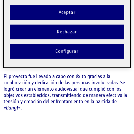
asignatura «Creación de vídeo», titulado «
Bang!
«. La sinopsis
del vídeo es la siguiente:
Aceptar
Dos amigos se sumergen en el final de una partida de
«Bang!», el famoso juego de mesa del Salvaje Oeste. El
Rechazar
forajido desafía al sheriff mientras todos se preparan para el
inevitable enfrentamiento. Sin embargo, el giro inesperado
llega cuando el Sheriff despliega su as en la manga, la última
carta, y con un disparo certero, pone fin al malvado plan del
Configurar
forajido, sellando así el destino de la partida y la victoria del
bien sobre el mal.
El proyecto fue llevado a cabo con éxito gracias a la
colaboración y dedicación de las personas involucradas. Se
logró crear un elemento audiovisual que cumplió con los
objetivos establecidos, transmitiendo de manera efectiva la
tensión y emoción del enfrentamiento en la partida de
«
Bang
!».